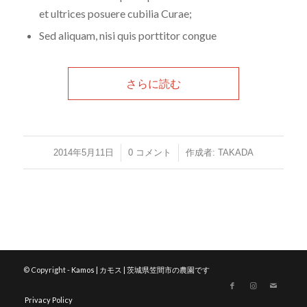
et ultrices posuere cubilia Curae;
Sed aliquam, nisi quis porttitor congue
さらに読む
/
/
2014年5月11日
0 コメント
作成者:
TAKADA
© Copyright -
Kamos | カモス | 茨城県笠間市の農園です
Privacy Policy