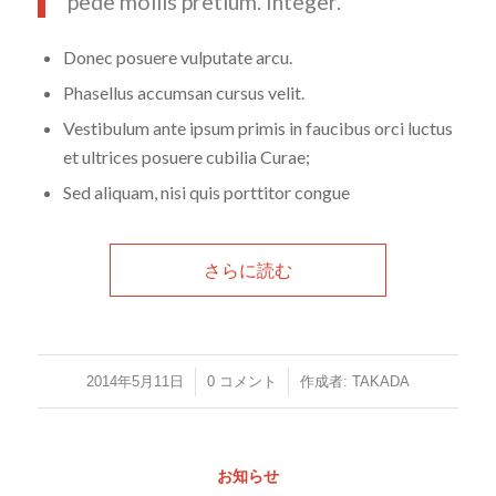
pede mollis pretium. Integer.
Donec posuere vulputate arcu.
Phasellus accumsan cursus velit.
Vestibulum ante ipsum primis in faucibus orci luctus
et ultrices posuere cubilia Curae;
Sed aliquam, nisi quis porttitor congue
さらに読む
/
/
2014年5月11日
0 コメント
作成者:
TAKADA
お知らせ