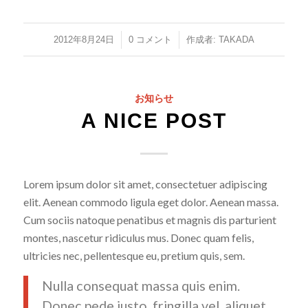
/
/
2012年8月24日
0 コメント
作成者:
TAKADA
お知らせ
A NICE POST
Lorem ipsum dolor sit amet, consectetuer adipiscing
elit. Aenean commodo ligula eget dolor. Aenean massa.
Cum sociis natoque penatibus et magnis dis parturient
montes, nascetur ridiculus mus. Donec quam felis,
ultricies nec, pellentesque eu, pretium quis, sem.
Nulla consequat massa quis enim.
Donec pede justo, fringilla vel, aliquet