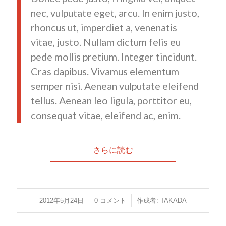
nec, vulputate eget, arcu. In enim justo,
rhoncus ut, imperdiet a, venenatis
vitae, justo. Nullam dictum felis eu
pede mollis pretium. Integer tincidunt.
Cras dapibus. Vivamus elementum
semper nisi. Aenean vulputate eleifend
tellus. Aenean leo ligula, porttitor eu,
consequat vitae, eleifend ac, enim.
さらに読む
/
/
2012年5月24日
0 コメント
作成者:
TAKADA