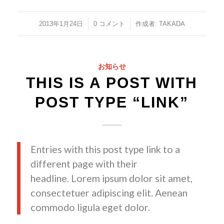
/
/
2013年1月24日
0 コメント
作成者:
TAKADA
お知らせ
THIS IS A POST WITH
POST TYPE “LINK”
Entries with this post type link to a
different page with their
headline. Lorem ipsum dolor sit amet,
consectetuer adipiscing elit. Aenean
commodo ligula eget dolor.